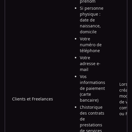
prénom
Si personne
physique :
date de
naissance,
domicile
Votre
numéro de
téléphone
Votre
adresse e-
mail
Vos
informations
Lors d
de paiement
créati
(carte
modifi
Clients et Freelances
bancaire)
de vot
L’historique
compte
des contrats
ou Fre
de
prestations
de services