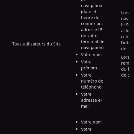
navigation
(date et
Lors d
heure de
naviga
connexion,
le Site
adresse IP
action
de votre
celui-
terminal de
l’inte
Tous utilisateurs du Site
navigation)
de coo
Votre nom
Lors d
Votre
rempl
prénom
du for
Votre
de con
numéro de
téléphone
Votre
adresse e-
mail
Votre nom
Votre